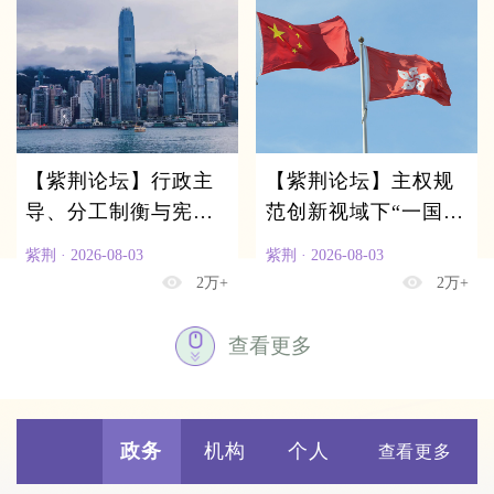
【紫荆论坛】行政主
【紫荆论坛】主权规
导、分工制衡与宪制
范创新视域下“一国两
秩序——以《基本
制”自主知识体系的建
紫荆 · 2026-08-03
紫荆 · 2026-08-03
法》为中心的香港政
构逻辑与实践路径
2万+
2万+
制结构分析
查看更多
政务
机构
个人
查看更多