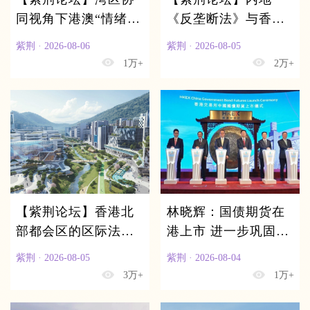
同视角下港澳“情绪经
《反垄断法》与香港
济”的发展对策
《竞争条例》在大湾
紫荆 · 2026-08-06
紫荆 · 2026-08-05
区的协同与合规
1万+
2万+
【紫荆论坛】香港北
林晓辉：国债期货在
部都会区的区际法律
港上市 进一步巩固港
冲突与争端解决机制
金融中心地位
紫荆 · 2026-08-05
紫荆 · 2026-08-04
探讨
3万+
1万+