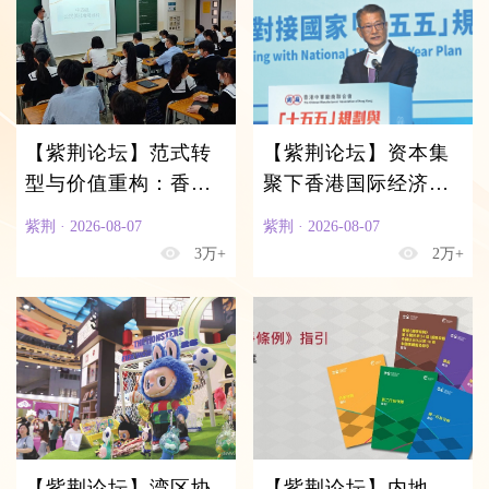
【紫荆论坛】范式转
【紫荆论坛】资本集
型与价值重构：香港
聚下香港国际经济金
公民科课程的“破局之
融平台建设的机遇与
紫荆 · 2026-08-07
紫荆 · 2026-08-07
道”
路径
3万+
2万+
【紫荆论坛】湾区协
【紫荆论坛】内地