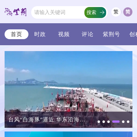
繁
简
搜索
时政
视频
评论
紫荆号
创
首页
政府刊宪定明新一届选委会界别分组选举投票日为11月22日