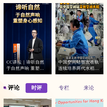
CC讲坛｜谛听自然
中国空间站首次在轨
于自然声响 重塑身
连续培养两代水稻实
心感知
验进展顺利
评论
时评
专栏
来论